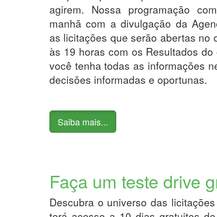
agirem. Nossa programação co
manhã com a divulgação da Agend
as licitações que serão abertas no d
às 19 horas com os Resultados do 
você tenha todas as informações n
decisões informadas e oportunas.
Saiba mais...
Faça um teste drive g
Descubra o universo das licitações
terá acesso a 10 dias gratuitos d