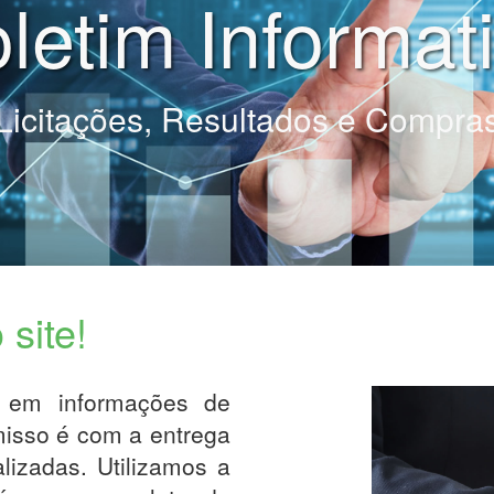
letim Informat
Licitações, Resultados e Compra
site!
r em informações de
misso é com a entrega
lizadas. Utilizamos a