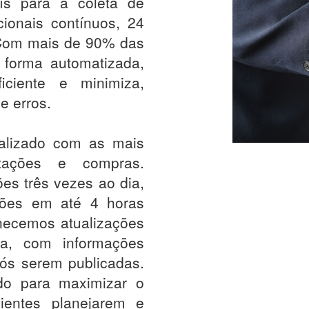
ís para a coleta de
ionais contínuos, 24
 Com mais de 90% das
 forma automatizada,
iciente e minimiza,
e erros.
ualizado com as mais
itações e compras.
ões três vezes ao dia,
ções em até 4 horas
rnecemos atualizações
a, com informações
pós serem publicadas.
do para maximizar o
ientes planejarem e