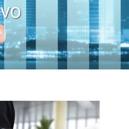
ivo
s